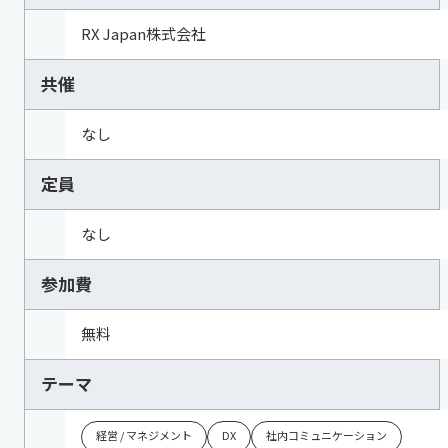
RX Japan株式会社
共催
なし
定員
なし
参加費
無料
テーマ
経営 / マネジメント
DX
社内コミュニケーション