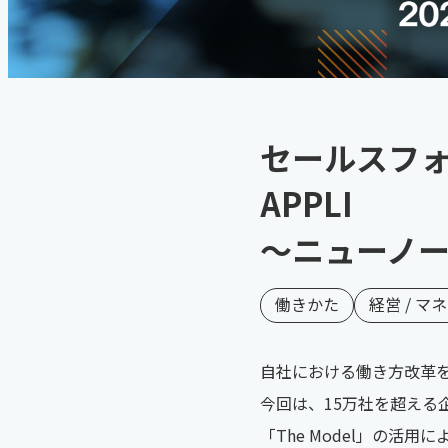
セールスフォー
APPLI
～ニューノ
働きかた
経営 / マ
自社における働き方改革をそ
今回は、15万社を超える企
「The Model」の