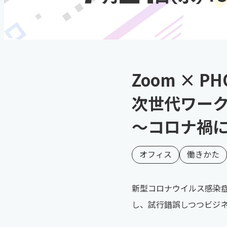
Zoom × P
次世代ワー
～コロナ禍に
オフィス
働きかた
新型コロナウイルス感染症
し、試行錯誤しつつビジ