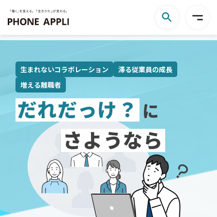
組織の課題に気づける体感型ツアー
PHONE
マネジメントに、
もっと
「安心」と「手ごたえ」を。
生まれないコラボレーション
滞る従業員の成長
APPLI
増える離職者
だれだっけ？
に
OFFICE
コミュニケーションを
さようなら
TOUR
変え
マネージャーの育成・サポートに特化したツール
マネジャス
風通しの良い組織をつ
資料ダウンロード