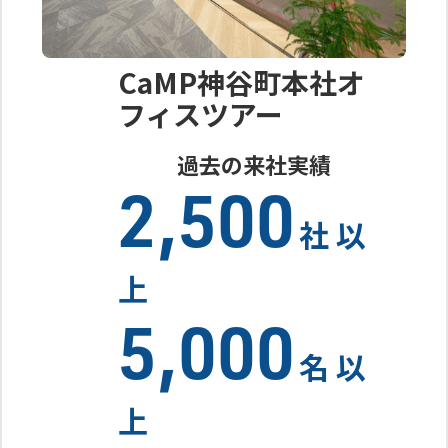
CaMP神谷町本社
オ
フィスツアー
過去の来社実績
2,500
社 以
上
5,000
名 以
上