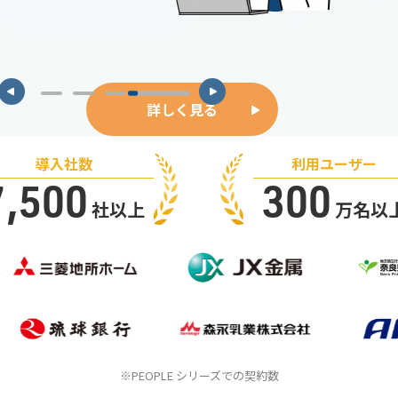
くる
オフィスツアーに参加する
資料ダウンロード
詳しくはこちら
詳しく見る
導入社数
利用ユーザー
7,500
300
社以上
万名以
※PEOPLE シリーズでの契約数