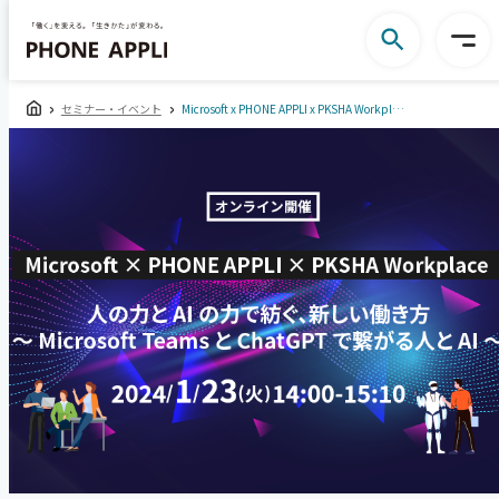
セミナー・イベント
Microsoft x PHONE APPLI x PKSHA Workplace 共催セミナー人の力とAIの力で紡ぐ、新しい働き方～Microsoft TeamsとChatGPTで繋がる人とAI～