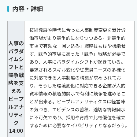
内容・詳細
技術発展や時代に合った人事制度変更を受け労
働市場がより競争的になりつつある。非競争的
人事の
市場で有効な「囲い込み」戦略はもはや機能せ
パラダ
ず、競争的市場にあった「競争」戦略が必要で
イムシ
あり、人事にパラダイムシフトが起きている。
フトと
要求されるスキル変化や従業員ニーズの多様化
競争戦
に対応できる人事制度の構築が求められてお
略を支
り、そうした環境変化に対応できる企業が人的
える
資本情報の積極的開示で有利に競争を進めるこ
ピープ
とが出来る。ピープルアナリティクスは経営陣
ルアナ
の気づき、エビデンスの蓄積、適切な情報開示
リティ
に不可欠であり、採用や育成で比較優位を確立
ク
するために必要なケイパビリティとなるだろう。
14:00