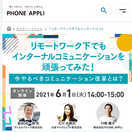
セミナー・イベント
「リモートワーク下でもインターナルコミュニケーションを頑張ってみた！」～人材育成、メンタルヘルス、ナレッジの共有、モチベーションの維持の成功体験をお届けします～