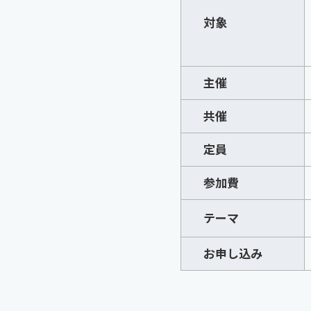
対象
主催
共催
定員
参加費
テーマ
お申し込み