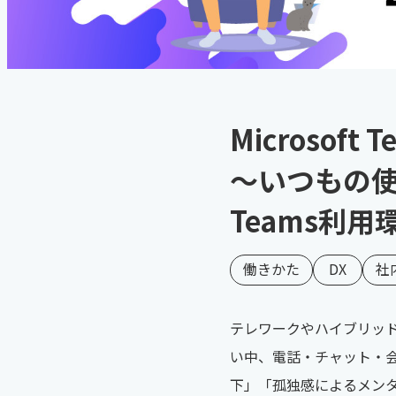
Microsof
～いつもの使
Teams利
働きかた
DX
社
テレワークやハイブリッ
い中、電話・チャット・
下」「孤独感によるメン