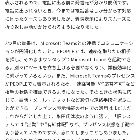
表示されるので、電話に出る前に発信元が分かり便利です。
電話に出られないとき、今までは電話番号しか分からず対応
に困ったケースもありましたが、着信表示によりスムーズに
折り返し電話がかけられるようになりました」
2つ目の効果は、Microsoft Teamsとの連携でコミュニケーシ
ョンが円滑化したこと。PEOPLEでは、連絡を取りたい相手
を探し、そのままワンタップでMicrosoft Teamsを起動でき
る。別々にツールを立ち上げる必要がなくなり、業務効率化
に繋がっているという。また、Microsoft Teamsのプレゼンス
がPEOPLEでも表示されるため、“連絡可能”や“応答不可”など
相手の状態を確認できるようになった。そのときの状態に応
じて、電話・メール・チャットなど適切な連絡手段を選ぶこ
とができる。プレゼンス表示機能の社内での活用はまだまだ
これからだとした上で、永田氏は次のように話す。「旧シス
テムでは “出勤” や “有給休暇” など、プレゼンス状態を手動で
切り替えていたのですが、忘れてしまうこともありました。