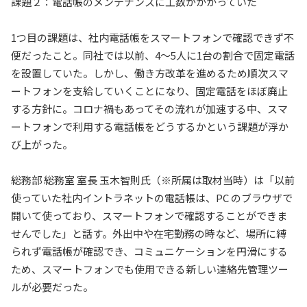
課題２：電話帳のメンテナンスに工数がかかっていた
1つ目の課題は、社内電話帳をスマートフォンで確認できず不
便だったこと。同社では以前、4〜5人に1台の割合で固定電話
を設置していた。しかし、働き方改革を進めるため順次スマ
ートフォンを支給していくことになり、固定電話をほぼ廃止
する方針に。コロナ禍もあってその流れが加速する中、スマ
ートフォンで利用する電話帳をどうするかという課題が浮か
び上がった。
総務部 総務室 室長 玉木智則氏（※所属は取材当時）は「以前
使っていた社内イントラネットの電話帳は、PC のブラウザで
開いて使っており、スマートフォンで確認することができま
せんでした」と話す。外出中や在宅勤務の時など、場所に縛
られず電話帳が確認でき、コミュニケーションを円滑にする
ため、スマートフォンでも使用できる新しい連絡先管理ツー
ルが必要だった。