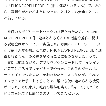
も「
PHONE APPLI PEOPLE
（旧：連絡とれるくん）で、誰か
らの電話かがわかるようになったことはとても大事」と高く
評価している。
社員の大半がリモートワークの状況だったため、
PHONE
APPLI PEOPLE
（旧：連絡とれるくん）の機能や操作に関す
る説明会はオンラインで実施した。毎回
200
～
300
人、トータ
ルで数千人が参加。これは、
PHONE APPLI PEOPLE
（旧：連
絡とれるくん）の浸透を早めることにもつながったようで、
「質問に応えながら、アプリをダウンロードしてサインイン
が完了ところまでウェビナーでやった。この手のツールは、
サインインでつまずいて使われないケースも多いが、それを
チャットでサポートすることで、誰でも使い始められる状況
ができた」と松本氏。社員の期待も高く、“待ってました”と
いう雰囲気で全社展開をスタートできたという。