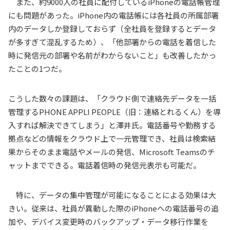
また、約
9000
人の社員に配付している
iPhone
の電話帳管理
にも問題があった。
iPhone
内の電話帳には各社員の所属部署
内のデータしか登録しておらず（全社員を登録するとデータ
が多すぎて混乱するため）、「他部署からの電話を着信した
時に発信元の部署や名前がわからないこと」も改善したかっ
たことの
1
つだ。
こうした数々の課題は、「クラウド側で連絡先データを一括
管理する
PHONE APPLI PEOPLE
（旧：連絡とれるくん）を導
入すれば解決できてしまう」と澤井氏。電話番号や勤務する
拠点などの情報をクラウド上で一元管理でき、社員は検索結
果からそのまま電話やメールの発信、
Microsoft Teams
のチ
ャットまでできる。電話着信時の発信元表示も可能だ。
特に、データの集中管理が可能になることによる効果は大
きい。従来は、社員が異動した際の
iPhone
への電話番号の追
加や、デバイス変更時のバックアップ・データ移行作業を