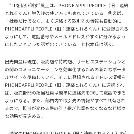
“
IT
を使い倒す
”
風土は、
PHONE APPLI PEOPLE
（旧：連絡
とれるくん）導入後の使い方にも表れてきている。例えば、
「社員だけでなく、よく連絡する取引先の情報も自動的に
PHONE APPLI PEOPLE
（旧：連絡とれるくん）に登録される
ようにして、電話番号やメールアドレスがすぐに分かるよう
にしたいといった話が出てきている」と松本氏は話す。
出光興産は現在、販売店や特約店、サービスステーションと
の間のコミュニケーションを効率化するための新たなポータ
ルサイトを準備している。そこに登録されるアドレス情報を
PHONE APPLI PEOPLE
（旧：連絡とれるくん）に連携すれ
ば、販売部門の担当社員は簡単に連絡先を探して電話できる
ようになる。また、部門内で取引先の情報がすべて共有され
るので、担当が変わる際の引き継ぎ作業もなくなるなど様々
な効果が見込める。
通常の
PHONE APPLI PEOPLE
（旧：連絡とれるくん）の使