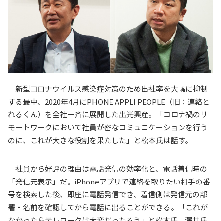
新型コロナウイルス感染症対策のため出社率を大幅に抑制
する最中、
2020
年
4
月に
PHONE APPLI PEOPLE
（旧：連絡と
れるくん）を全社一斉に展開した出光興産。「コロナ禍のリ
モートワークにおいて社員が密なコミュニケーションを行う
のに、これが大きな役割を果たした」と松本氏は話す。
社員から好評の理由は電話発信の効率化と、電話着信時の
「発信元表示」だ。
iPhone
アプリで連絡を取りたい相手の番
号を検索した後、即座に電話発信でき、着信側は発信元の部
署・名前を確認してから電話に出ることができる。「これが
なかったらテレワークは大変だったろう」と松本氏。澤井氏