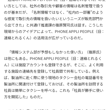
い方としては、社外の取引先や顧客の情報は名刺管理で扱う
のが基本だが、「名刺情報ではなく、
“
社内の一部署
”
のよう
な感覚で取引先の情報を扱いたいというニーズが販売部門か
ら出てきた」と共通
IT
推進課の篠原賢司氏は話す。こうした
現場からのアイデアによって、
PHONE APPLI PEOPLE
（旧：
連絡とれるくん）の活用法が広がっているのだ。
「情報システム部が予想もしなかった使い方」（篠原氏）
は他にもある。
PHONE APPLI PEOPLE
（旧：連絡とれるく
ん）には施設アカウントも登録できるが、そこに、よく利用
する施設の連絡先を登録して社員間で共有している。例え
ば、製油所に赴く際に使う現地のタクシー会社の電話番号を
製油所に関連付けて登録しておけば、その製油所を訪問する
社員は簡単にタクシーを呼べる。これも「社員が勝手に使い
方を開拓した」ものだ。