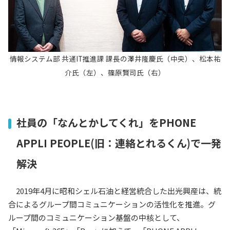
情報システム部 共通IT推進課 課長の澤井隆慶氏（中央）、松本祐
介氏（左）、篠原賢司氏（右）
社員の「なんとかしてくれ」をPHONE
APPLI PEOPLE(旧：連絡とれるくん)で一発
解決
2019
年
4
月に昭和シェル石油と経営統合した出光興産は、統
合によるグループ間コミュニケーションの活性化を推進。グ
ループ間のコミュニケーション基盤の中核として、