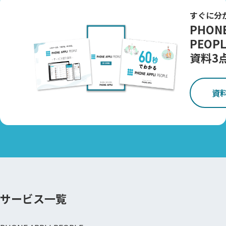
すぐに分
PHONE
PEOPL
資料3
資
サービス一覧