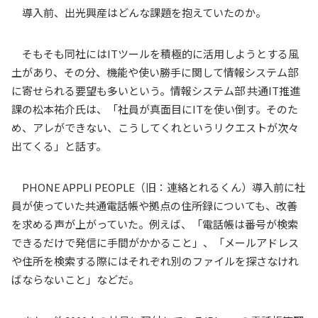
導入前、出光興産はどんな課題を抱えていたのか。
そもそも同社には
IT
ツールを積極的に活用しようとする風
土があり、その分、機能や使い勝手に関して情報システム部
に寄せられる要望も多いという。情報システム部 共通
IT
推進
課の松本祐介氏は、「社員が真面目に
IT
を使い倒す。そのた
め、アレができない、こうしてくれというリクエストが次々
出てくる」と話す。
PHONE APPLI PEOPLE
（旧：連絡とれるくん）導入前に社
員が使っていた共通電話帳や拠点の住所録についても、改善
を求める声が上がっていた。例えば、「電話帳は番号が検索
できるだけで発信に手間がかかること」、「メールアドレス
や住所を検索する際にはそれぞれ別のファイルを探さなけれ
ばならないこと」などだ。