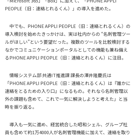
「
Microsoft 365
」「
Box
」に加えて、「
PHONE APPLI
PEOPLE
（旧：連絡とれるくん）」の導入を進めた。
中でも、
PHONE APPLI PEOPLE
（旧：連絡とれるくん）の
導入検討を始めたきっかけは、実は社内からの “名刺管理ツー
ルがほしい”という要望だった。複数のツールを比較検討する
なかでコミュニケーションポータルとしての機能も兼ね備え
る
PHONE APPLI PEOPLE
（旧：連絡とれるくん）に注目。
情報システム部 共通
IT
推進課 課長の澤井隆慶氏は
「
PHONE APPLI PEOPLE
（旧：連絡とれるくん）は『誰かに
連絡をとるための入り口』になるもの。それなら名刺管理以
外の課題も含めて、これで一気に解決しようと考えた」と当
時を振り返る。
導入も一気に進め、経営統合した昭和シェル、グループ社
員も含めて約
1
万
4000
人が名刺管理機能に加えて、連絡を取り