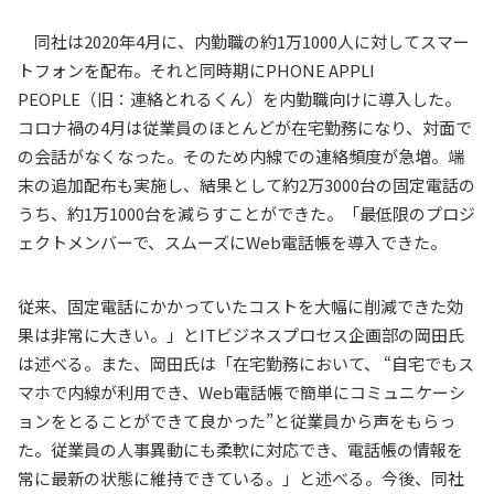
同社は2020年4月に、内勤職の約1万1000人に対してスマー
トフォンを配布。それと同時期にPHONE APPLI
PEOPLE（旧：連絡とれるくん）を内勤職向けに導入した。
コロナ禍の4月は従業員のほとんどが在宅勤務になり、対面で
の会話がなくなった。そのため内線での連絡頻度が急増。端
末の追加配布も実施し、結果として約2万3000台の固定電話の
うち、約1万1000台を減らすことができた。「最低限のプロジ
ェクトメンバーで、スムーズにWeb電話帳を導入できた。
従来、固定電話にかかっていたコストを大幅に削減できた効
果は非常に大きい。」とITビジネスプロセス企画部の岡田氏
は述べる。また、岡田氏は「在宅勤務において、 “自宅でもス
マホで内線が利用でき、Web電話帳で簡単にコミュニケーシ
ョンをとることができて良かった”と従業員から声をもらっ
た。従業員の人事異動にも柔軟に対応でき、電話帳の情報を
常に最新の状態に維持できている。」と述べる。今後、同社