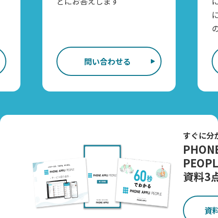
どにお答えします
問い合わせる
すぐに分
PHONE
PEOPL
資料3
資