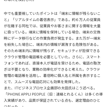
中でも重要視していたポイントは「端末に情報が残らないこ
と」「リアルタイムの着信表示」である。約６万人の従業員
が在籍する同社では、従業員やお客さまに関する情報を大量
に扱っている。端末に情報を保持している場合、端末の交換
時にデータ移行などの作業負荷が発生する。また万が一端末
を紛失した場合に、端末内の情報が漏洩する危険性がある。
そのため端末内に情報が残らず、セキュリティが担保できる
クラウド管理の電話帳を必要としていた。さらに、スマート
フォンであれば、直接本人が電話を受けるため、電話の取次
ぎは不要となり、業務の効率化ができると考えた。クラウド
管理の電話帳を活用し、着信時に個人名と所属を表示するこ
とで、スムーズな電話応対にも効果を発揮した。
また、ITビジネスプロセス企画部の太田氏はこう述べる。
「PHONE APPLI PEOPLE（旧：連絡とれるくん）は多くの導
入実績があり、品質が保証されている点も、選定理由のひと
つだった。」