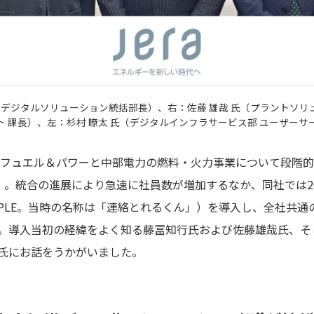
 デジタルソリューション統括部長）、右：佐藤 雄哉 氏（プラントソリュー
ト 課長）、左：杉村 瞭太 氏（デジタルインフラサービス部 ユーザーサ
電力フュエル＆パワーと中部電力の燃料・火力事業について段階
A）。​統合の進展により急速に社員数が増加するなか、同社では2018
 PEOPLE。当時の名称は「連絡とれるくん」）を導入し、全社共
。導入当初の経緯をよく知る藤冨知行氏および佐藤雄哉氏、そ
氏にお話をうかがいました。