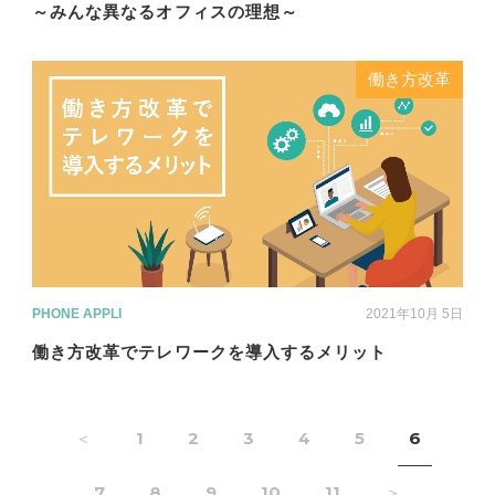
～みんな異なるオフィスの理想～
働き方改革
PHONE APPLI
2021年10月 5日
働き方改革でテレワークを導入するメリット
＜
1
2
3
4
5
6
7
8
9
10
11
＞