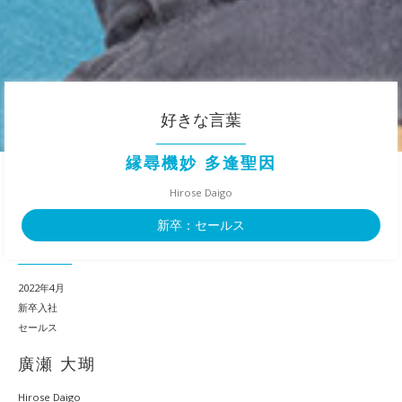
好きな言葉
縁尋機妙 多逢聖因
Hirose Daigo
新卒：セールス
2022年4月
新卒入社
セールス
廣瀬 大瑚
Hirose Daigo