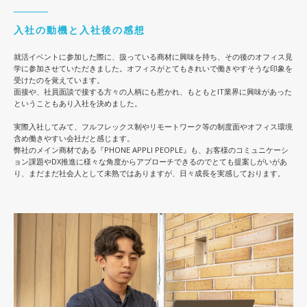
入社の動機と入社後の感想
就活イベントに参加した際に、扱っている商材に興味を持ち、その後のオフィス見
学に参加させていただきました。​ オフィスがとてもきれいで働きやすそうな印象を
受けたのを覚えています。​
面接や、社員面談で接する方々の人柄にも惹かれ、もともとIT業界に興味があった
ということもあり入社を決めました。​
実際入社してみて、フルフレックス制やリモートワーク等の制度面やオフィス環境
含め働きやすい会社だと感じます。​
弊社のメイン商材である『PHONE APPLI PEOPLE』も、お客様のコミュニケーシ
ョン課題やDX推進に様々な角度からアプローチできるので​とても提案しがいがあ
り、まだまだ社会人として未熟ではありますが、日々成長を実感しております。