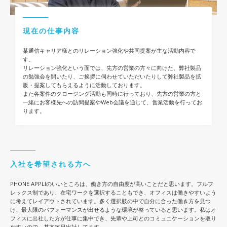
現在の仕事内容
某通信キャリア様とのリレーション強化や共同提案が主な活動内容で
す。​
リレーション強化という面では、先方の営業の方々に向けた、弊社製品
の勉強会を開いたり、ご挨拶に伺わせていただいたりして​弊社製品を拡
販・提案してもらえるように活動しております。​
また各案件のクロージング活動も同時に行っており、先方の営業の方と
一緒にお客様先への訪問提案やWeb会議を通じて、営業活動を行ってお
ります。
入社を希望される方へ
PHONE APPLIのいいところは、働き方の自由度が高いことだと思います。フルフ
レックス制であり、在宅ワークを選択することもでき、オフィスは働きやすいよう
に考えてレイアウトされています。多く選択肢の中で自分に合った働き方を見つ
け、最大限のパフォーマンスが出せるような環境が整っていると思います。私はオ
フィスに出社した方が仕事に集中でき、先輩や上司とのコミュニケーションを取り
やすいので、基本毎日出社してます。​