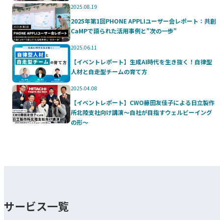
2025.08.19
2025年第1回PHONE APPLIユーザー会レポート：共創
CaMPで語られた活用事例と"次の一歩"
2025.06.11
【イベントレポート】生成AI時代を生き抜く！自律型
人材と自走型チームの育て方
2025.04.08
【イベントレポート】CWO藤田友佳子による日立製作
所北陸支社向け講演～自社が目指すウェルビーイング
の形～
サービス一覧