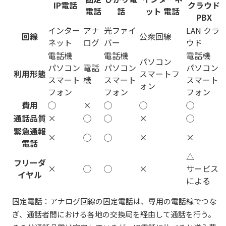
IP電話
クラウド
電話
話
ット 電話
PBX
インター
アナ
光ファイ
LAN
クラ
回線
公衆回線
ネット
ログ
バー
ウド
電話機
電話機
電話機
パソコン
パソコン
電話
パソコン
パソコン
利用形態
スマートフ
スマート
機
スマート
スマート
ォン
フォン
フォン
フォン
費用
◯
×
◯
◯
◯
通話品質
×
◯
◯
×
◯
緊急通報
×
◯
◯
×
×
電話
△
フリーダ
×
◯
◯
×
サービス
イヤル
による
固定電話：アナログ回線の固定電話は、専用の電話線でつな
ぎ、通話者間における各地の交換局を経由して通話を行う。