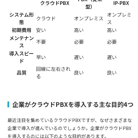
クラウドPBX
IP-PBX
型）
システム形
オンプレミ
クラウド
オンプレミス
態
ス
初期費用
安い
高い
高い
メンテナン
不要
必要
必要
ス
導入スピー
早い
遅い
遅い
ド
回線に左右され
品質
良い
良い
る
企業がクラウドPBXを導入する主な目的4つ
最近注目を集めているクラウドPBXですが、なぜさまざまな
企業で導入が進んでいるのでしょうか。企業がクラウドPBX
を導入するのには以下のような目的があります。