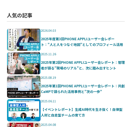
人気の記事
2026.04.03
2025年度第3回PHONE APPLIユーザー会レポー
ト："人と人をつなぐ地図"としてのプロフィール活用
2025.11.26
2025年第2回PHONE APPLIユーザー会レポート：管理
者が語る"現場のリアル"と、次に踏み出すヒント
2025.08.19
2025年第1回PHONE APPLIユーザー会レポート：共創
CaMPで語られた活用事例と"次の一歩"
2025.06.11
【イベントレポート】生成AI時代を生き抜く！自律型
人材と自走型チームの育て方
2025.04.08