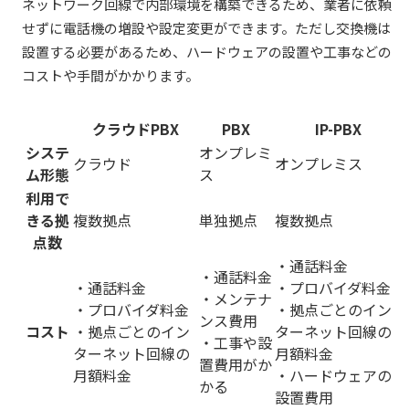
ネットワーク回線で内部環境を構築できるため、業者に依頼
せずに電話機の増設や設定変更ができます。ただし交換機は
設置する必要があるため、ハードウェアの設置や工事などの
コストや手間がかかります。
クラウドPBX
PBX
IP-PBX
システ
オンプレミ
クラウド
オンプレミス
ム形態
ス
利用で
きる拠
複数拠点
単独拠点
複数拠点
点数
・通話料金
・通話料金
・通話料金
・プロバイダ料金
・メンテナ
・プロバイダ料金
・拠点ごとのイン
ンス費用
コスト
・拠点ごとのイン
ターネット回線の
・工事や設
ターネット回線の
月額料金
置費用がか
月額料金
・ハードウェアの
かる
設置費用