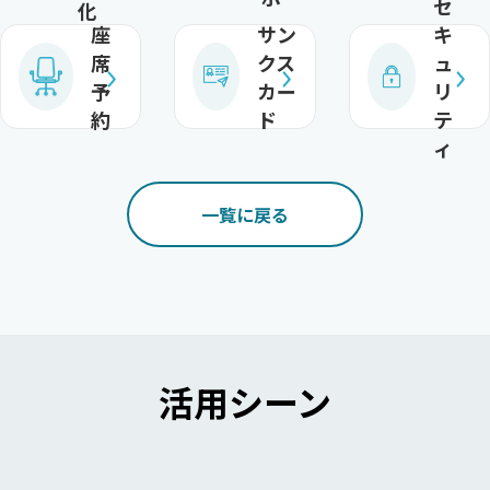
セ
化
座
サン
キ
席
クス
ュ
予
カー
リ
約
ド
テ
ィ
一覧に戻る
活用シーン