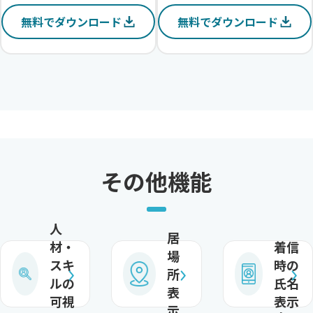
無料でダウンロード
無料でダウンロード
その他機能
人
居
材・
着信
場
スキ
時の
所
ルの
氏名
表
可視
表示
示