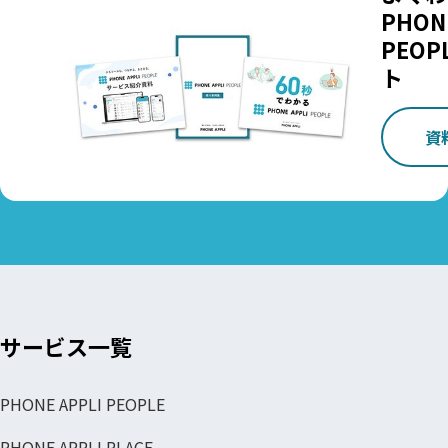
PHONE
PEOP
ト
資
サービス一覧
PHONE APPLI PEOPLE
PHONE APPLI PLACE