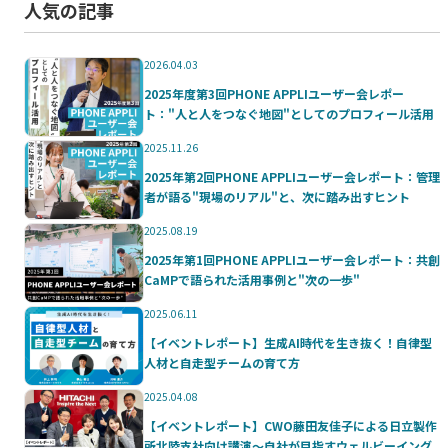
人気の記事
2026.04.03
2025年度第3回PHONE APPLIユーザー会レポー
ト："人と人をつなぐ地図"としてのプロフィール活用
2025.11.26
2025年第2回PHONE APPLIユーザー会レポート：管理
者が語る"現場のリアル"と、次に踏み出すヒント
2025.08.19
2025年第1回PHONE APPLIユーザー会レポート：共創
CaMPで語られた活用事例と"次の一歩"
2025.06.11
【イベントレポート】生成AI時代を生き抜く！自律型
人材と自走型チームの育て方
2025.04.08
【イベントレポート】CWO藤田友佳子による日立製作
所北陸支社向け講演～自社が目指すウェルビーイング