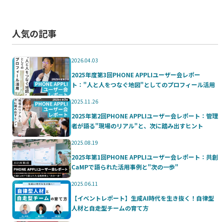
人気の記事
2026.04.03
2025年度第3回PHONE APPLIユーザー会レポー
ト："人と人をつなぐ地図"としてのプロフィール活用
2025.11.26
2025年第2回PHONE APPLIユーザー会レポート：管理
者が語る"現場のリアル"と、次に踏み出すヒント
2025.08.19
2025年第1回PHONE APPLIユーザー会レポート：共創
CaMPで語られた活用事例と"次の一歩"
2025.06.11
【イベントレポート】生成AI時代を生き抜く！自律型
人材と自走型チームの育て方