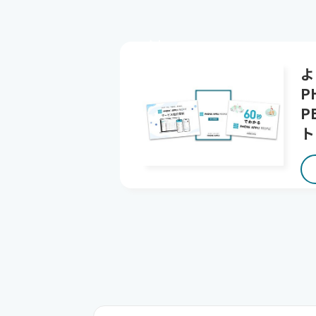
なし
よ
P
P
ト