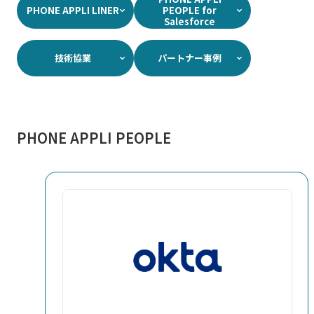
PHONE APPLI LINER​
PEOPLE​ for
Salesforce​
技術協業​
パートナー事例​
PHONE APPLI PEOPLE​