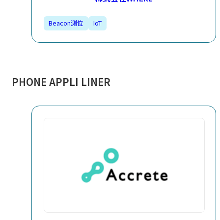
Beacon測位​
IoT​
PHONE APPLI LINER​