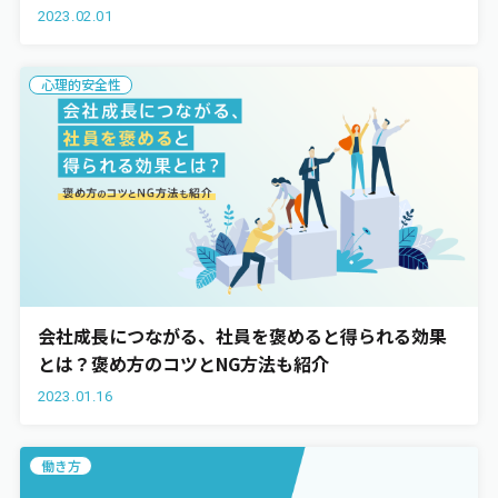
介
2023.02.01
エンゲージメント
心理的安全性
ワークライフバランス
お役立ち資料
会社成長につながる、社員を褒めると得られる効果
とは？褒め方のコツとNG方法も紹介
2023.01.16
働き方