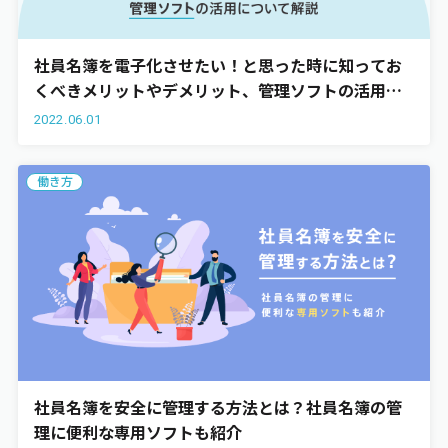
社員名簿を電子化させたい！と思った時に知ってお
くべきメリットやデメリット、管理ソフトの活用に
ついて解説
2022.06.01
働き方
社員名簿を安全に管理する方法とは？社員名簿の管
理に便利な専用ソフトも紹介