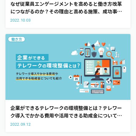
なぜ従業員エンゲージメントを高めると働き方改革
につながるのか？その理由と高める施策、成功事例
を紹介
2022.10.03
働き方
企業ができるテレワークの環境整備とは？テレワー
ク導入でかかる費用や活用できる助成金についても
紹介
2022.09.12