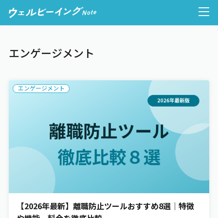
エンゲージメント
人的資本経営
エンゲージメント
ウェルビーイング経営
健康経営
心理的安全性
【2026年最新】離職防止ツールおすすめ8選｜特徴
働き方
や機能、料金を徹底比較