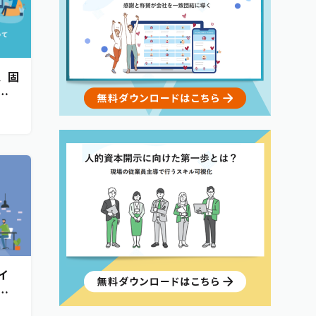
、固
ア
運
イ
ン
も