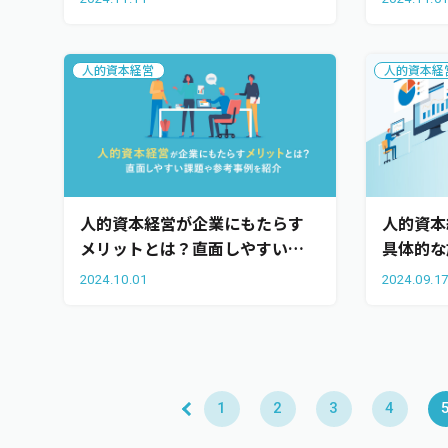
人的資本経営
人的資本経
人的資本経営が企業にもたらす
人的資本
メリットとは？直面しやすい課
具体的な
題や参考事例を紹介
2024.10.01
2024.09.1
1
2
3
4