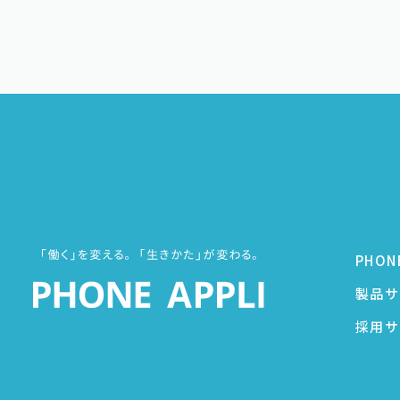
PHON
製品サ
採用サ