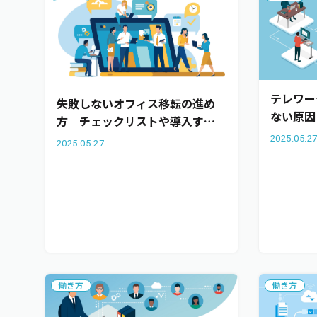
テレワー
失敗しないオフィス移転の進め
ない原因
方｜チェックリストや導入すべ
ぐポイン
きツールも紹介
2025.05.2
2025.05.27
事例を紹
働き方
働き方