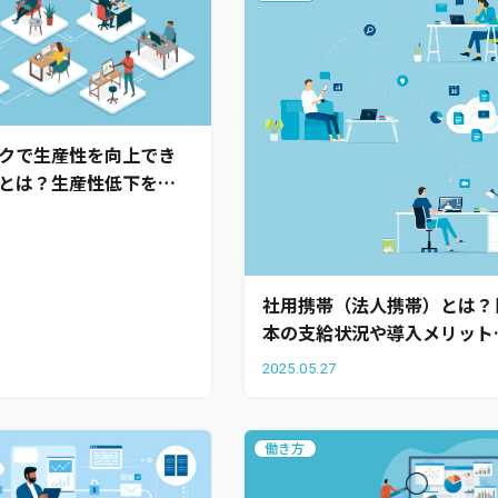
クで生産性を向上でき
とは？生産性低下を防
トと業務効率化の成功
7
介
社用携帯（法人携帯）とは？
本の支給状況や導入メリット
活用事例を紹介
2025.05.27
働き方