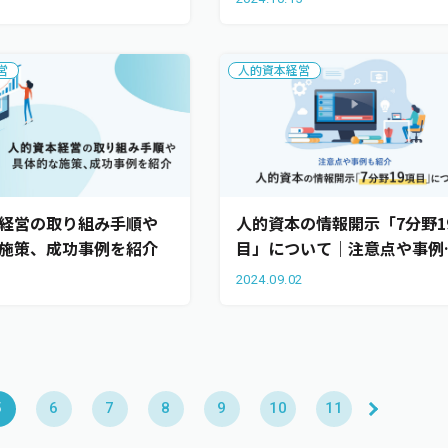
解説
営
人的資本経営
経営の取り組み手順や
人的資本の情報開示「7分野1
施策、成功事例を紹介
目」について｜注意点や事例
紹介
7
2024.09.02
5
6
7
8
9
10
11