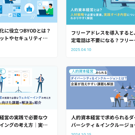
化に役立つBYODとは？
フリーアドレスを導入すると
ットやセキュリティ対
定電話は不要になる？フリー
りやすく解説
ドレス導入時の効率的な電話
7
2025.04.10
用方法5選も解説
営
人的資本経営
経営の実践で必要なウ
人的資本経営で求められるダ
イングの考え方｜実現
バーシティ＆インクルージョ
課題や解決法も紹介
とは？企業が抱えやすい課題
1
2024.10.15