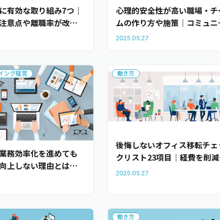
に有効な取り組み7つ｜
心理的安全性が高い職場・チ
注意点や離職率が改善
ムの作り方や施策｜コミュニ
事例も紹介
ーション向上の課題や解決策
8
2025.05.27
紹介
イング経営
働き方
後悔しないオフィス移転チェ
業務効率化を進めても
クリスト23項目｜経費を削減
向上しない理由とは？
るコツも紹介
2025.05.27
率化で生産性を向上さ
7
の5つの施策も紹介
働き方