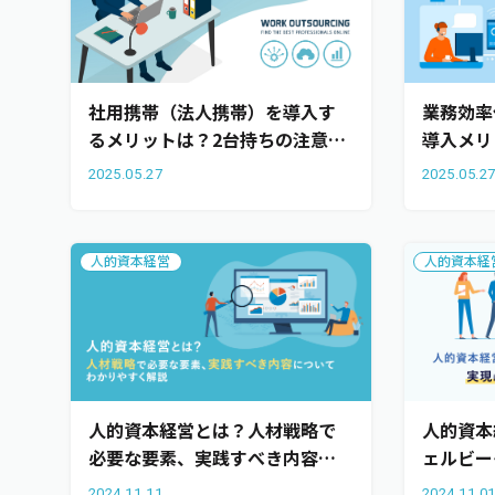
社用携帯（法人携帯）を導入す
業務効率
るメリットは？2台持ちの注意点
導入メリ
と成功事例を解説
策をわか
2025.05.27
2025.05.2
人的資本経営
人的資本経
人的資本経営とは？人材戦略で
人的資本
必要な要素、実践すべき内容に
ェルビー
ついてわかりやすく解説
に向けた
2024.11.11
2024.11.0