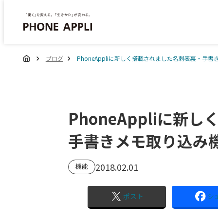
ブログ
PhoneAppliに新しく搭載されました名刺表裏・
PhoneAppliに
手書きメモ取り込み
2018.02.01
機能
ポスト
シ