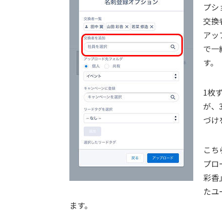
プシ
交換
アッ
で一
す。
1枚
が、
づけ
こち
プロ
彩香
たユ
ます。