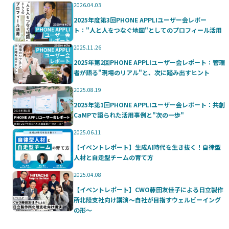
2026.04.03
2025年度第3回PHONE APPLIユーザー会レポー
ト："人と人をつなぐ地図"としてのプロフィール活用
2025.11.26
2025年第2回PHONE APPLIユーザー会レポート：管理
者が語る"現場のリアル"と、次に踏み出すヒント
2025.08.19
2025年第1回PHONE APPLIユーザー会レポート：共創
CaMPで語られた活用事例と"次の一歩"
2025.06.11
【イベントレポート】生成AI時代を生き抜く！自律型
人材と自走型チームの育て方
2025.04.08
【イベントレポート】CWO藤田友佳子による日立製作
所北陸支社向け講演～自社が目指すウェルビーイング
の形～