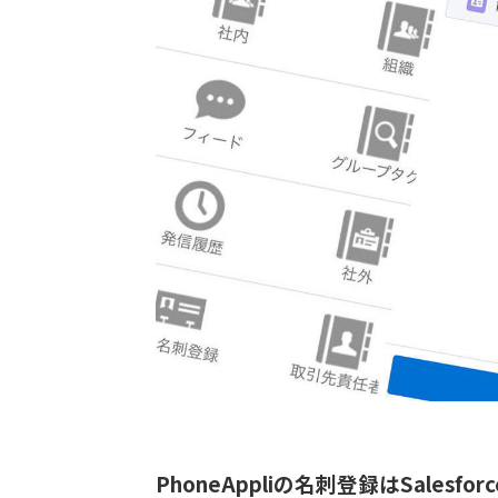
PhoneAppliの名刺登録はSalesfo