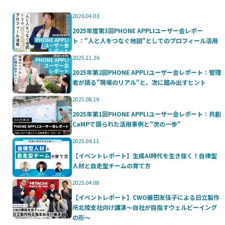
2026.04.03
2025年度第3回PHONE APPLIユーザー会レポー
ト："人と人をつなぐ地図"としてのプロフィール活用
2025.11.26
2025年第2回PHONE APPLIユーザー会レポート：管理
者が語る"現場のリアル"と、次に踏み出すヒント
2025.08.19
2025年第1回PHONE APPLIユーザー会レポート：共創
CaMPで語られた活用事例と"次の一歩"
2025.06.11
【イベントレポート】生成AI時代を生き抜く！自律型
人材と自走型チームの育て方
2025.04.08
【イベントレポート】CWO藤田友佳子による日立製作
所北陸支社向け講演～自社が目指すウェルビーイング
の形～