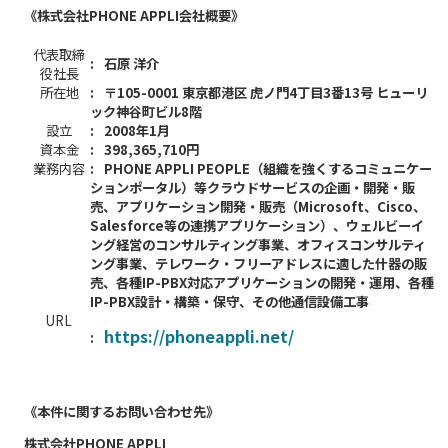
《株式会社PHONE APPLI会社概要》
代表取締
:
石原 洋介
役社長
所在地
:
〒105-0001 東京都港区 虎ノ門4丁目3番13号 ヒューリ
ック神谷町ビル8階
設立
:
2008年1月
資本金
:
398,365,710円
業務内容
:
PHONE APPLI PEOPLE（組織を強くするコミュニケー
ションポータル）等クラウドサービスの企画・開発・販
売、アプリケーション開発・販売（Microsoft、Cisco、
Salesforce等の連携アプリケーション）、ウェルビーイ
ング経営のコンサルティング事業、オフィスコンサルティ
ング事業、テレワーク・フリーアドレスに適した什器の販
売、各種IP-PBX対応アプリケーションの開発・運用、各種
IP-PBX設計・構築・保守、その他通信設備工事
URL
https://phoneappli.net/
:
《本件に関するお問い合わせ先》
株式会社PHONE APPLI