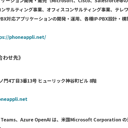
ション開発・販売（Microsoft、Cisco、Salesforc
コンサルティング事業、オフィスコンサルティング事業、テレ
PBX対応アプリケーションの開発・運用、各種IP-PBX設計・
ps://phoneappli.net/
合わせ先》
区虎ノ門4丁目3番13号 ヒューリック神谷町ビル 8階
neappli.net
oft Teams、Azure OpenAI は、米国Microsoft Corpor