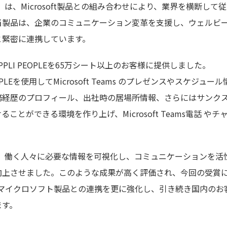
EOPLE」は、Microsoft製品との組み合わせにより、業界を横断
当製品は、企業のコミュニケーション変革を支援し、ウェルビ
と緊密に連携しています。
 APPLI PEOPLEを65万シート以上のお客様に提供しました。
PEOPLEを使用してMicrosoft Teams のプレゼンスやスケ
務経歴のプロフィール、出社時の居場所情報、さらにはサンク
ことができる環境を作り上げ、Microsoft Teams電話 や
EOPLEは、働く人々に必要な情報を可視化し、コミュニケーション
向上させました。このような成果が高く評価され、今回の受賞
、今後もマイクロソフト製品との連携を更に強化し、引き続き国内の
ます。