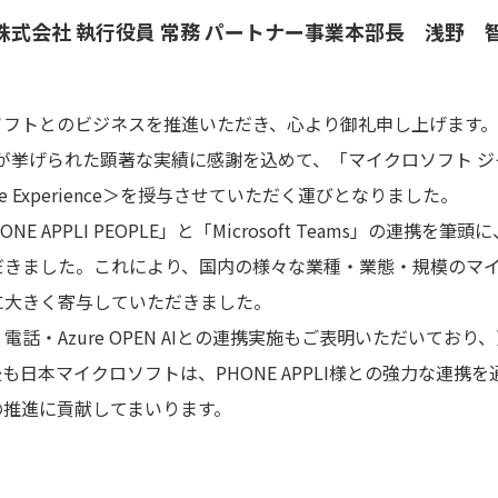
株式会社 執行役員 常務 パートナー事業本部長 浅野 
ソフトとのビジネスを推進いただき、心より御礼申し上げます。
LI様が挙げられた顕著な実績に感謝を込めて、「マイクロソフト ジ
yee Experience＞を授与させていただく運びとなりました。
HONE APPLI PEOPLE」と「Microsoft Teams」の連
だきました。これにより、国内の様々な業種・業態・規模のマ
に大きく寄与していただきました。
eams 電話・Azure OPEN AIとの連携実施もご表明いただい
も日本マイクロソフトは、PHONE APPLI様との強力な連携
の推進に貢献してまいります。