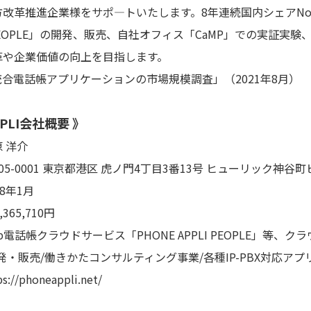
改革推進企業様をサポ―トいたします。8年連続国内シェアNo.
LI PEOPLE」の開発、販売、自社オフィス「CaMP」での実証
革や企業価値の向上を目指します。
統合電話帳アプリケーションの市場規模調査」（2021年8月）
PPLI会社概要 》
 洋介
01 東京都港区 虎ノ門4丁目3番13号 ヒューリック神谷町
年1月
5,710円
クラウドサービス「PHONE APPLI PEOPLE」等、ク
発・販売/働きかたコンサルティング事業/各種IP-PBX対応ア
oneappli.net/