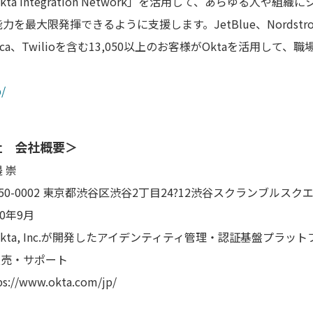
a Integration Network」を活用して、あらゆる人や
最大限発揮できるように支援します。JetBlue、Nordstrom、
 America、Twilioを含む13,050以上のお客様がOktaを活用
/
会社 会社概要＞
 崇
02 東京都渋谷区渋谷2丁目24?12渋谷スクランブルスクエ
年9月
Inc.が開発したアイデンティティ管理・認証基盤プラットフォーム「
販売・サポート
w.okta.com/jp/