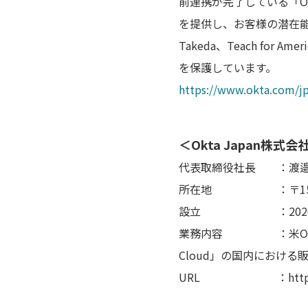
前連携が完了している「Okt
を提供し、お客様の潜在能力を
Takeda、Teach for
を保護しています。
https://www.okta.com/jp
＜Okta Japan株式
代表取締役社長 ：渡邉
所在地 ：〒150-00
設立 ：2020
業務内容 ：米Okta, 
Cloud」の国内における
URL ：https://ww