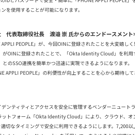
のIDとパスワードで安全・簡単に「PHONE APPLI PEOPL
ョンを使用することが可能になります。
式会社 代表取締役社長 渡邉 崇 氏からのエンドースメント
ONE APPLI PEOPLE」が、今回OINに登録されたことを大変嬉
PLE」がOINに登録されたことで、「Okta Identity Cloud
EOPLE」とのSSO連携を簡単かつ迅速に実現できるようになります。
NE APPLI PEOPLE」の利便性が向上することを心から期待し
アイデンティティとアクセスを安全に管理するベンダーニュート
ットフォーム「Okta Identity Cloud」により、クラウ
適切なタイミングで安全に利用できるようにします。7,200