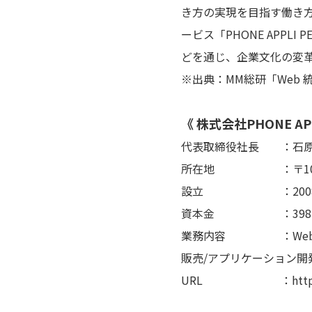
き方の実現を目指す働き方
ービス「PHONE APP
どを通じ、企業文化の変
※出典：MM総研「Web 
《 株式会社PHONE A
代表取締役社長 ：石原
所在地 ：〒105-00
設立 ：2008
資本金 ：398,36
業務内容 ：Web電話帳
販売/アプリケーション開
URL ：https://ph