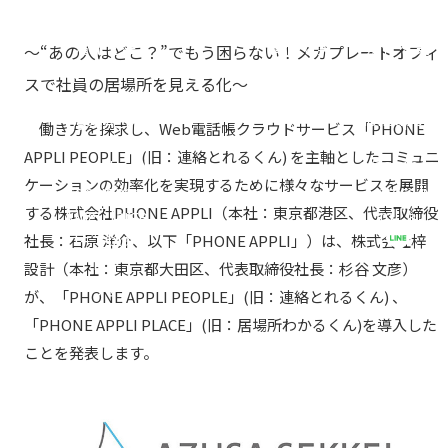
ーション円
ーション円
ーション円
滑化を実
滑化を実
滑化を実
～“あの人はどこ？”でもう困らない！メガプレートオフィ
現！&via=d
現！" targe
現！%0D%
スで社員の居場所を見える化～
esigner_ki
t="_blan
0Ahttps://p
ng&tw_p=
k">
honeappli.
働き方を探求し、Web電話帳クラウドサービス「PHONE
tweetbutt
net/2021/0
はてブ
APPLI PEOPLE」(旧：連絡とれるくん) を主軸としたコミュニ
on&related
1/2021011
ケーションの効率化を実現するために様々なサービスを展開
=designer_
3-press.ht
する株式会社PHONE APPLI（本社：東京都港区、代表取締役
king" targe
ml">
t="_blan
送る
社長：石原 洋介、以下「PHONE APPLI」）は、株式会社梓
k">
設計（本社：東京都大田区、代表取締役社長：杉谷 文彦）
ポスト
が、「PHONE APPLI PEOPLE」(旧：連絡とれるくん) 、
「PHONE APPLI PLACE」(旧：居場所わかるくん)を導入した
ことを発表します。