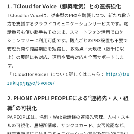
1. TCloud for Voice（都築電気）との連携強化
TCloud for Voiceは、従来型のPBXを踏襲しつつ、新たな働き
方を支援するクラウドコミュニケーションサービスです。電
話番号も使い勝手もそのまま、スマートフォン活用でロケー
ションフリーに利用可能です。拠点ごとのPBX設置も不要で
管理負荷や開設期間を短縮し、多拠点／大規模（数千ID以
上）の展開にも対応、運用や障害対応も全面サポートしま
す。
https://tsu
「TCloud for Voice」について詳しくはこちら：
zuki.jp/jigyo/t-voice/
2. PHONE APPLI PEOPLEによる“連絡先・人・組
織”の可視化
PA PEOPLEは、名刺・Web電話帳の連絡先管理、人材・スキ
ルの可視化、居場所情報、サンクスカード、安否確認など、
非音声領域におけるコミュニケーション基盤を包括的に提供