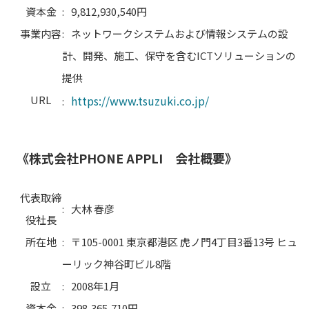
資本金
:
9,812,930,540円
事業内容
:
ネットワークシステムおよび情報システムの設
計、開発、施工、保守を含むICTソリューションの
提供
URL
https://www.tsuzuki.co.jp/
:
《株式会社PHONE APPLI 会社概要》
代表取締
:
大林 春彦
役社長
所在地
:
〒105-0001 東京都港区 虎ノ門4丁目3番13号 ヒュ
ーリック神谷町ビル8階
設立
:
2008年1月
資本金
:
398,365,710円