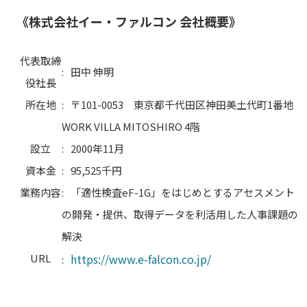
《株式会社イー・ファルコン 会社概要》
代表取締
:
田中 伸明
役社長
所在地
:
〒101-0053 東京都千代田区神田美土代町1番地
WORK VILLA MITOSHIRO 4階
設立
:
2000年11月
資本金
:
95,525千円
業務内容
:
「適性検査eF-1G」をはじめとするアセスメント
の開発・提供、取得データを利活用した人事課題の
解決
URL
https://www.e-falcon.co.jp/
: