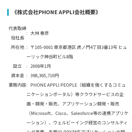
《株式会社PHONE APPLI会社概要》
代表取締
:
大林 春彦
役社長
所在地
:
〒105-0001 東京都港区 虎ノ門4丁目3番13号 ヒュ
ーリック神谷町ビル8階
設立
:
2008年1月
資本金
:
398,365,710円
業務内容
:
PHONE APPLI PEOPLE（組織を強くするコミュ
ニケーションポータル）等クラウドサービスの企
画・開発・販売、アプリケーション開発・販売
（Microsoft、Cisco、Salesforce等の連携アプリケ
ーション）、ウェルビーイング経営のコンサルティ
ング事業、各種IP-PBX対応アプリケーションの開