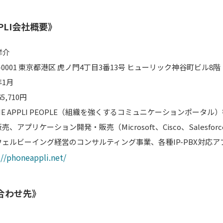
PLI会社概要》
洋介
5-0001 東京都港区 虎ノ門4丁目3番13号 ヒューリック神谷町ビル8階
年1月
65,710円
NE APPLI PEOPLE（組織を強くするコミュニケーションポータ
売、アプリケーション開発・販売（Microsoft、Cisco、Salesf
ウェルビーイング経営のコンサルティング事業、各種IP-PBX対応
://phoneappli.net/
合わせ先》