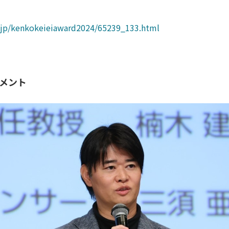
co.jp/kenkokeieiaward2024/65239_133.html
コメント