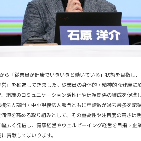
2018年から「従業員が健康でいきいきと働いている」状態を目指
経営」を推進してきました。従業員の身体的・精神的な健康に
で、組織のコミュニケーション活性化や信頼関係の醸成を促進
規模法人部門・中小規模法人部門ともに申請数が過去最多を記
業価値を高める取り組みとして、その重要性や注目度の高さは
て幅広く発信し、健康経営やウェルビーイング経営を目指す企
の実現に貢献してまいります。