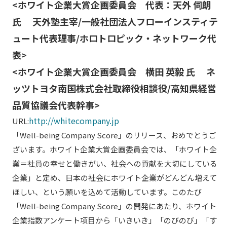
<ホワイト企業大賞企画委員会 代表：天外 伺朗
氏 天外塾主宰/一般社団法人フローインスティテ
ュート代表理事/ホロトロピック・ネットワーク代
表>
<ホワイト企業大賞企画委員会 横田 英毅 氏 ネ
ッツトヨタ南国株式会社取締役相談役/高知県経営
品質協議会代表幹事>
http://whitecompany.jp
URL:
「Well-being Company Score」のリリース、おめでとうご
ざいます。ホワイト企業大賞企画委員会では、「ホワイト企
業＝社員の幸せと働きがい、社会への貢献を大切にしている
企業」と定め、日本の社会にホワイト企業がどんどん増えて
ほしい、という願いを込めて活動しています。このたび
「Well-being Company Score」の開発にあたり、ホワイト
企業指数アンケート項目から「いきいき」「のびのび」「す