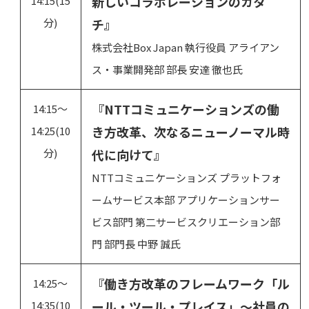
新しいコラボレーションのカタ
14:15(15
分)
チ』
株式会社Box Japan 執行役員 アライアン
ス・事業開発部 部長 安達 徹也氏
『NTTコミュニケーションズの働
14:15～
き方改革、次なるニューノーマル時
14:25(10
分)
代に向けて』
NTTコミュニケーションズ プラットフォ
ームサービス本部 アプリケーションサー
ビス部門 第二サービスクリエーション部
門 部門長 中野 誠氏
『働き方改革のフレームワーク「ル
14:25～
ール・ツール・プレイス」～社員の
14:35(10