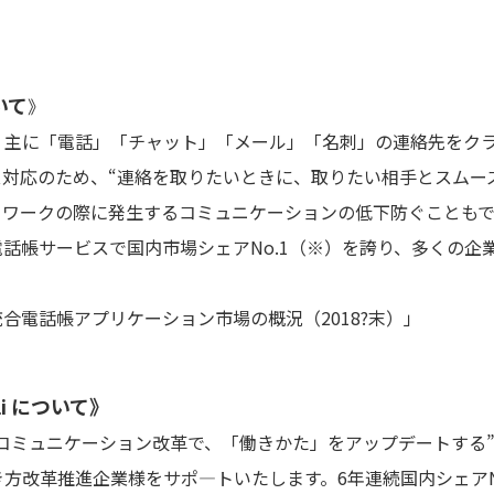
いて
》
主に「電話」「チャット」「メール」「名刺」の連絡先をク
対応のため、“連絡を取りたいときに、取りたい相手とスムー
トワークの際に発生するコミュニケーションの低下防ぐことも
電話帳サービスで国内市場シェアNo.1（※）を誇り、多くの
統合電話帳アプリケーション市場の概況（2018?末）」
li について》
liは “コミュニケーション改革で、「働きかた」をアップデートす
方改革推進企業様をサポ―トいたします。6年連続国内シェアN