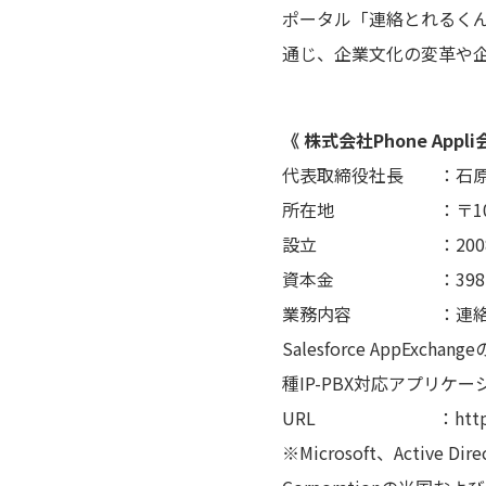
ポータル「連絡とれるくん
通じ、企業文化の変革や
《 株式会社Phone Appl
代表取締役社長 ：石原
所在地 ：〒105-00
設立 ：2008
資本金 ：398,36
業務内容 ：連絡とれ
Salesforce AppExch
種IP-PBX対応アプリケ
URL ：https://ph
※Microsoft、Active Di