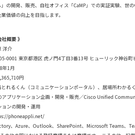
」の開発、販売、自社オフィス「CaMP」での実証実験、世
企業価値の向上を目指します。
i会社概要 》
 洋介
01 東京都港区 虎ノ門4丁目3番13号 ヒューリック神谷町
年1月
5,710円
るくん（コミュニケーションポータル）、居場所わかるく
angeのアプリケーション企画・開発・販売／Cisco Unified Communi
ーションの開発・運用
oneappli.net/
rectory、Azure、Outlook、SharePoint、Microsoft Teams、