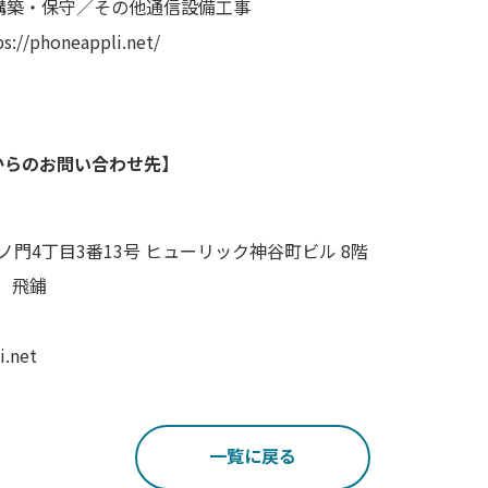
・構築・保守／その他通信設備工事
oneappli.net/
からのお問い合わせ先】
区虎ノ門4丁目3番13号 ヒューリック神谷町ビル 8階
 飛鋪
.net
一覧に戻る