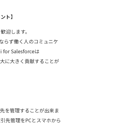
メント】
を歓迎します。
動のみならず働く人のコミュニケ
Salesforceは
ス拡大に大きく貢献することが
の連絡先を管理することが出来ま
引先管理をPCとスマホから