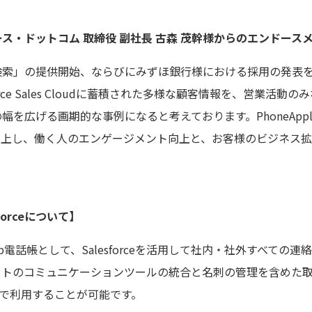
ス・ドットコム 取締役 副社長 古森 茂幹様からのエンドース
o検索」の提供開始、ならびにみずほ銀行様における採用の発表
orce Sales Cloudに蓄積された多様な顧客情報を、営業活
げる画期的な事例になると考えております。PhoneAppli for 
用価値を向上し、働く人のエンゲージメント向上と、お客様のビジネ
。
esforceについて】
するWeb電話帳として、Salesforceを活用して社内・社外すべて
ットのコミュニケーションツールの統合と名刺の管理を含めた取
ーザで利用することが可能です。