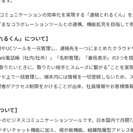
きます。
liは、コミュニケーションの効率化を実現する「連絡とれるくん」
ざまなコラボレーションツールとの連携、機能拡充を目指して
とれるくん」について】
やUCツールを一元管理し、連絡先を一つにまとめたクラウド
eb電話帳（社内/社外）」「名刺管理」「着信表示」の3つを
取りたいときに、取りたい相手とスムーズに繋がる"ことを実
ウド上で一括管理し、端末内には情報を一切登録しないため、
理者がアクセス制限をかけることが出来、社員情報やお客様情
について】
一のビジネスコミュニケーションツールです。日本国内で月間7,
いやすいチャット機能に加え、掲示板機能、組織階層型アドレス