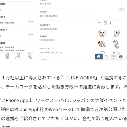
※
１万社以上に導入されている
「LINE WORKS」と連携す
、チームワークを活かした働き方改革の推進に貢献します。※2
hone Appli、ワークスモバイルジャパンの共催イベントと
細はPhone Appli社のWebページにて準備でき次第公開
RKS」の連携をご紹介させていただくほかに、各社で取り組んで