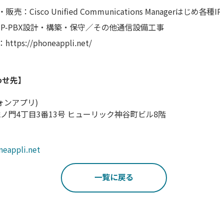
Cisco Unified Communications Managerはじめ
P-PBX設計・構築・保守／その他通信設備工事
/phoneappli.net/
わせ先】
(フォンアプリ)
区 虎ノ門4丁目3番13号 ヒューリック神谷町ビル8階
eappli.net
一覧に戻る