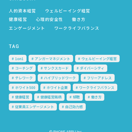
人的資本経営
ウェルビーイング経営
健康経営
心理的安全性
働き方
エンゲージメント
ワークライフバランス
TAG
1on1
アンガーマネジメント
ウェルビーイング経営
コーチング
サンクスカード
ダイバーシティ
テレワーク
ハイブリッドワーク
フリーアドレス
ホワイト500
ホワイト企業
ワークライフバランス
健康経営
健康経営銘柄
傾聴
働き方
従業員エンゲージメント
自己効力感
© PHONE APPLI Inc.