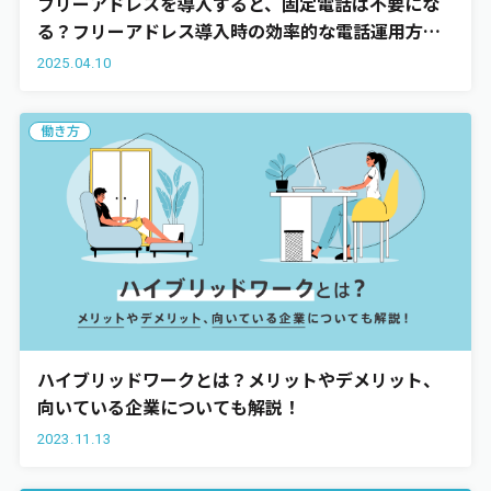
フリーアドレスを導入すると、固定電話は不要にな
る？フリーアドレス導入時の効率的な電話運用方法5
選も解説
2025.04.10
働き方
ハイブリッドワークとは？メリットやデメリット、
向いている企業についても解説！
2023.11.13