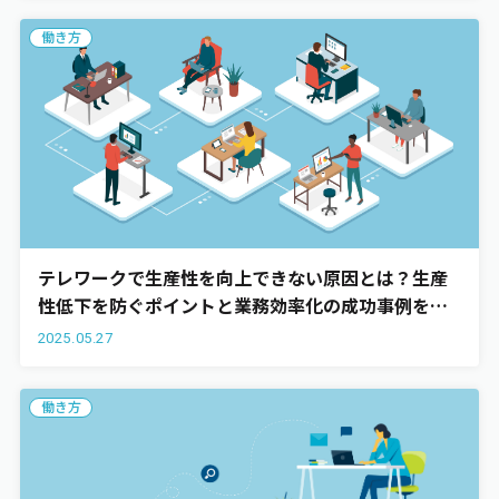
働き方
テレワークで生産性を向上できない原因とは？生産
性低下を防ぐポイントと業務効率化の成功事例を紹
介
2025.05.27
働き方