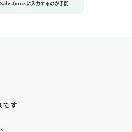
 Salesforce に入力するのが手間
スです​
す​