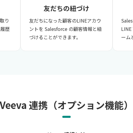
友だちの紐づけ​
り取り
友だちになった顧客の​LINEアカウ
Sal
活動履歴
ントを Salesforce の​顧客情報と紐
LIN
づけることができます。
ーム
Veeva 連携
（オプション機能）