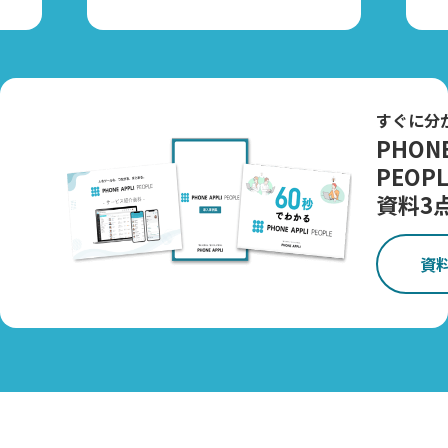
すぐに分
PHONE
PEOPL
資料3
資