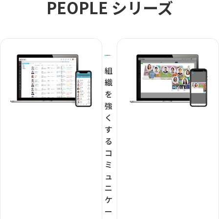
PEOPLE シリーズ
組
織
を
強
く
す
る
コ
ミ
ュ
ニ
ケ
ー