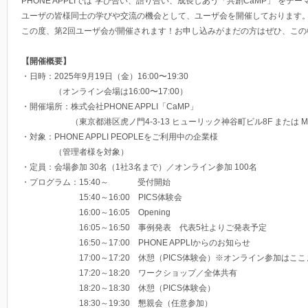
PHONE APPLIでは”学び合い、語り合い、成長しあう
「共創CaMP」”をテー
ユーザの皆様同士の学びや交流の機会として、ユーザ会を開催しております
この度、第2回ユーザ会が開催されます！お申し込みがまだの方はぜひ、この
【開催概要】
・日時：2025年9月19日（金）16:00〜19:30
（オンライン会場は16:00〜17:00）
・開催場所：株式会社PHONE APPLI「CaMP」
（東京都港区虎ノ門4-3-13 ヒューリック神谷町ビル8F または Micros
・対象：PHONE APPLI PEOPLEをご利用中の企業様
（管理者様を対象）
・定員：会場参加 30名（1社3名まで）／オンライン参加 100名
・プログラム：15:40～ 受付開始
15:40～16:00 PICS体験会
16:00～16:05 Opening
16:05～16:50 事例発表 代表5社よりご発表予定
16:50～17:00 PHONE APPLIからのお知らせ
17:00～17:20 休憩（PICS体験会）※オンライン参加はここ
17:20～18:20 ワークショップ／全体共有
18:20～18:30 休憩（PICS体験会）
18:30～19:30 懇親会（任意参加）