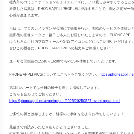
社内外のコミュニケーションをよりスムーズに、より親しみやすくすること
撮影した写真は、PHONE APPLI PEOPLEに登録することで、顔と名前が
心感が生まれます。
当日は、プロのカメラマンが会場にて撮影を行い、実際のサービスを体験い
撮影後の画像データは、後日ご本人にお渡しいたしますので、PHONE APPLI 
はもちろん、社内プロフィールやSNSアイコンなどにもご活用いただけます
ぜひこの機会に、PHONE APPLI PICSの魅力をご体感ください！
ユーザ会開始前の15:40～16:00でもPICSを体験していただけます。
PHONE APPLI PICSについてはこちらをご覧ください。
https://phoneappli.ne
第1回レポートでは当日の様子を詳しく掲載しています。
こちらも合わせてご覧ください。
https://phoneappli.net/event/report/2025/20250527-event-report.html
ご多忙の折とは存じますが、皆様のご参加を心よりお待ちしています！
最後までお読みいただきありがとうございました。
※本案内はお申し込み時にご登録いただいている管理者様宛に送信しており