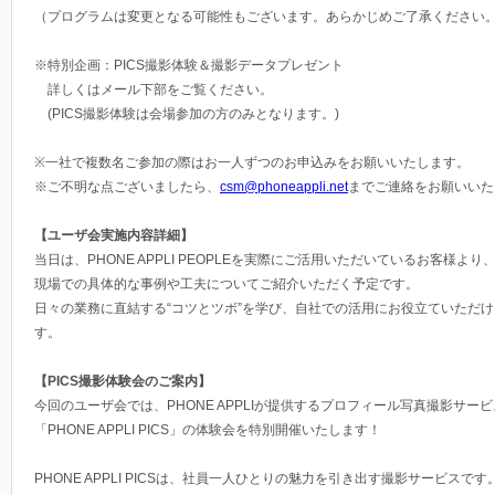
（プログラムは変更となる可能性もございます。あらかじめご了承ください
※特別企画：PICS撮影体験＆撮影データプレゼント
詳しくはメール下部をご覧ください。
(PICS撮影体験は会場参加の方のみとなります。)
※一社で複数名ご参加の際はお一人ずつのお申込みをお願いいたします。
※ご不明な点ございましたら、
csm@phoneappli.net
までご連絡をお願いいた
【ユーザ会実施内容詳細】
当日は、PHONE APPLI PEOPLEを実際にご活用いただいているお客様より
現場での具体的な事例や工夫についてご紹介いただく予定です。
日々の業務に直結する“コツとツボ”を学び、自社での活用にお役立ていただ
す。
【PICS撮影体験会のご案内】
今回のユーザ会では、PHONE APPLIが提供するプロフィール写真撮影サービ
「PHONE APPLI PICS」の体験会を特別開催いたします！
PHONE APPLI PICSは、社員一人ひとりの魅力を引き出す撮影サービスです