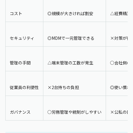
コスト
◎規模が大きければ割安
△経費精算
セキュリティ
◎MDMで一元管理できる
×対策が従
管理の手間
△端末管理の工数が発生
○会社側の
従業員の利便性
×2台持ちの負担
◎使い慣れ
ガバナンス
○労務管理や統制がしやすい
×公私の区