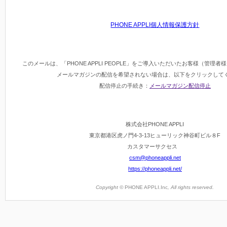
PHONE APPLI個人情報保護方針
このメールは、「PHONE APPLI PEOPLE」をご導入いただいたお客様（管理
メールマガジンの配信を希望されない場合は、以下をクリックして
配信停止の手続き：
メールマガジン配信停止
株式会社PHONE APPLI
東京都港区虎ノ門4-3-13ヒューリック神谷町ビル８F
カスタマーサクセス
csm@phoneappli.net
https://phoneappli.net/
Copyright ©
PHONE APPLI.Inc
, All rights reserved.