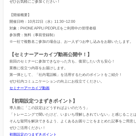
ぜひお気軽にご参加ください！
【開催概要】
開催日時：10月22日（水）11:30~12:00
対象：PHONE APPLI PEOPLEをご利用中の管理者様
参加費：無料（事前登録制）
※一社で複数名ご参加の場合は、お一人ずつお申し込みをお願いたします。
【セミナーアーカイブ動画公開中！】
前回のセミナーに参加できなかった方も、復習したい方も安心！
業務に役立つ内容をお届けします。
第一弾として、「社内電話帳」を活用するためのポイントをご紹介！
ぜひ社内コミュニケーションの向上にお役立てください。
セミナーアーカイブ動画
【初期設定つまずきポイント】
導入後に「この設定はどうすればよいのだろう」
「トレーニングで聞いたけど、いまいち理解しきれていない」と感じる​​​​​こ
そんな疑問を解決できるよう、よくあるお困りごとをまとめた記事をご用意
ぜひご活用ください！
初期設定のつまずきポイント